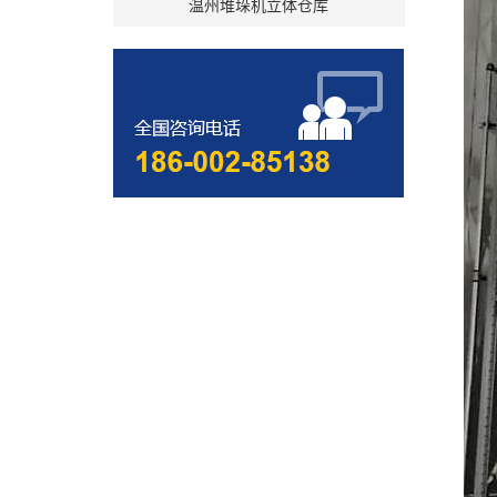
温州堆垛机立体仓库