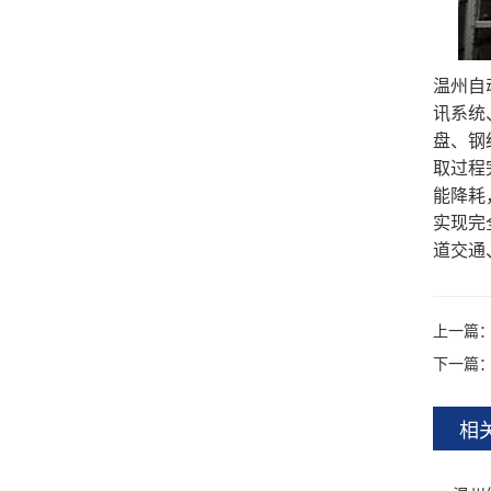
温州自
讯系统
盘、钢
取过程
能降耗
实现完
道交通
上一篇
下一篇
相