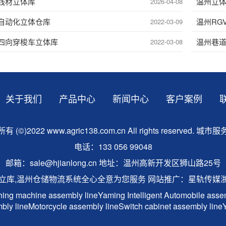
线材立体库
温州立
2026-04-08
自动化立体仓库
温州RG
2022-03-09
四向穿梭车立体库
温州巷
2022-03-08
关于我们
产品中心
新闻中心
客户案例
 (©)2022 www.agric138.com.cn All rights reserved.
城市服
电话：133 056 99048
邮箱：sale@hjianlong.cn 地址：温州高新开发区狮山路25号
立库,温州仓储物流系统全心全意为您服务 网站推广：
星轨传媒
浙
ing machine assembly line
Yaming Intelligent
Automobile assem
bly line
Motorcycle assembly line
Switch cabinet assembly line